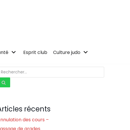
anté
Esprit club
Culture judo
Articles récents
nnulation des cours –
assage de grades