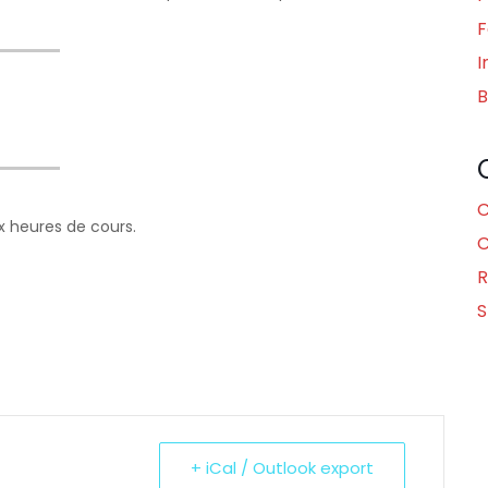
F
I
B
C
x heures de cours.
C
R
S
+ iCal / Outlook export