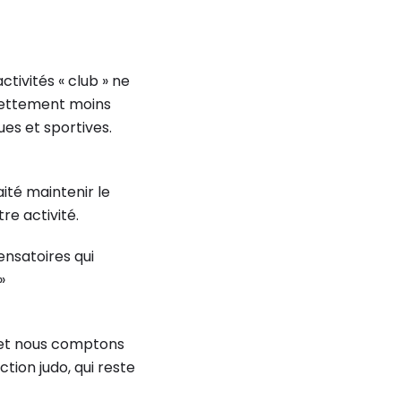
tivités « club » ne
 nettement moins
ues et sportives.
aité maintenir le
re activité.
ensatoires qui
»
 et nous comptons
tion judo, qui reste