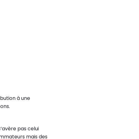
ibution à une
ions.
s’avère pas celui
sommateurs mais des